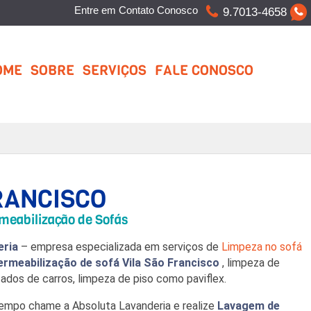
Entre em Contato Conosco
9.7013-4658
OME
SOBRE
SERVIÇOS
FALE CONOSCO
RANCISCO
meabilização de Sofás
eria
– empresa especializada em serviços de
Limpeza no sofá
ermeabilização de sofá Vila São Francisco
, limpeza de
fados de carros, limpeza de piso como paviflex.
tempo chame a Absoluta Lavanderia e realize
Lavagem de