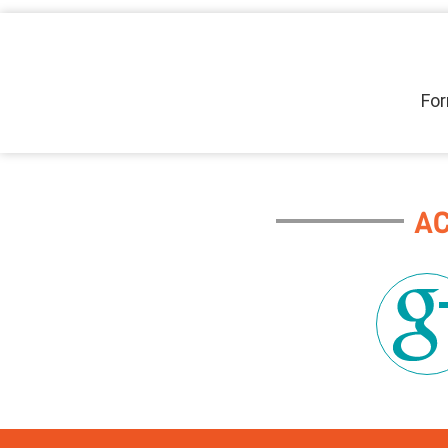
For
A