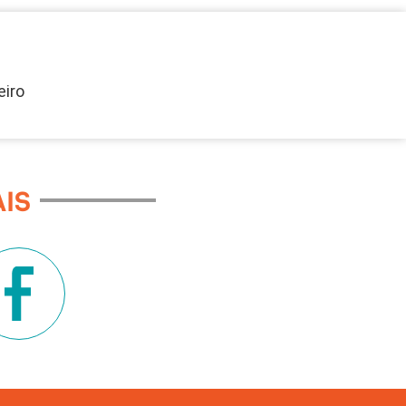
eiro
IS