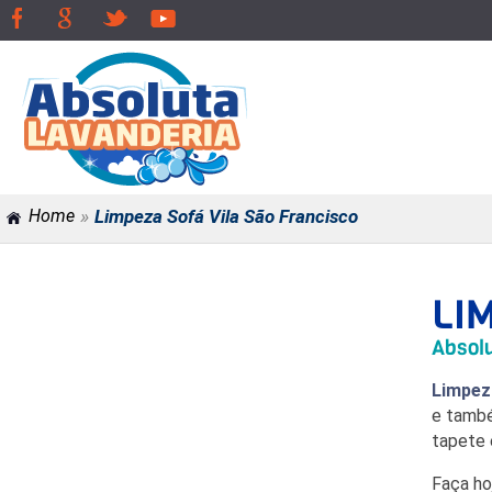
»
Home
Limpeza Sofá Vila São Francisco
LI
Absolu
Limpez
e també
tapete 
Faça h