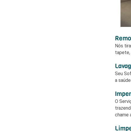
Remov
Nós tir
tapete,
Lavag
Seu Sof
a saúde
Imper
O Serv
trazend
chame a
Limpe