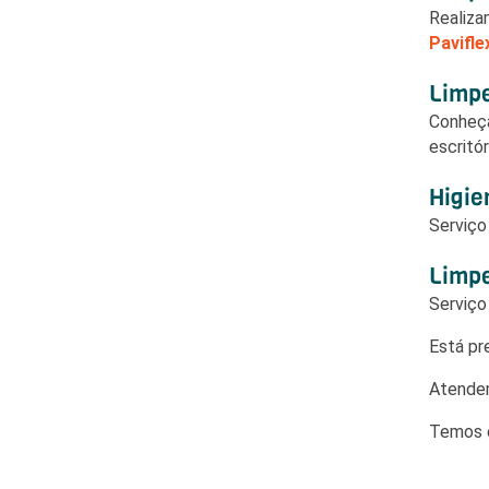
Realiza
Paviflex
Limpe
Conheç
escritór
Higie
Serviç
Limpe
Serviç
Está pr
Atendem
Temos e