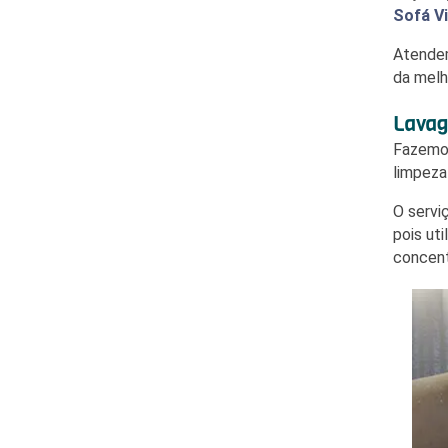
Sofá V
Atende
da melh
Lavag
Fazem
limpeza
O servi
pois ut
concen