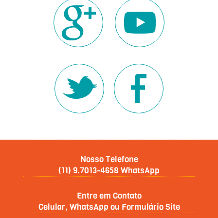
Formas de Pagamento - Cartão de Crédito e Débito ou Dinheiro
Acompanhe nossas Redes Sociais
Nosso Telefone
(11) 9.7013-4658 WhatsApp
Entre em Contato
Celular, WhatsApp ou Formulário Site
Atendimento
Segunda à Sexta 8hs às 18hs e Sábado 8hs às 14hs
Orçamento c/ WhatsApp
(11) 9.7013-4658