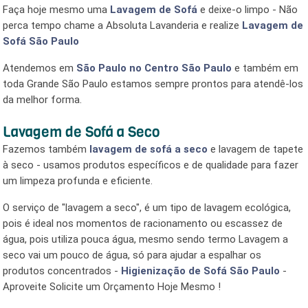
Limpeza de Sofá em São Paulo
– Somos a
Absoluta
Lavanderia
– empresa especializada em serviços de
Limpeza
no sofá
e também serviços como: Higienização de Sofá,
Lavagem de Sofá,
Impermeabilização de sofá São Paulo
,
limpeza de tapete e carpete, limpeza de persianas, limpeza e
higienização do estofados de carros, limpeza de piso como
paviflex.
Faça hoje mesmo uma
Lavagem de Sofá
e deixe-o limpo - Não
perca tempo chame a Absoluta Lavanderia e realize
Lavagem
de Sofá São Paulo
Atendemos em
São Paulo
no Centro São Paulo
e também
em toda Grande São Paulo estamos sempre prontos para
atendê-los da melhor forma.
LAVAGEM DE SOFÁ A SECO
Fazemos também
lavagem de sofá a seco
e lavagem de
tapete à seco - usamos produtos específicos e de qualidade
para fazer um limpeza profunda e eficiente.