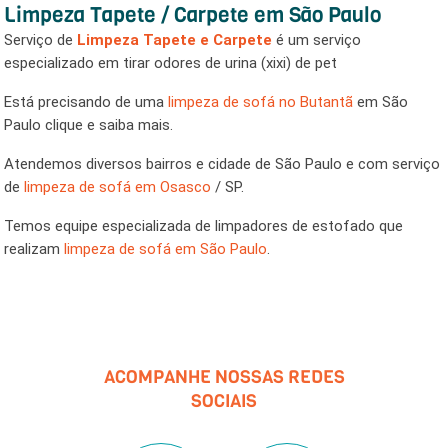
ou escritório sempre limpo, e livre de doenças respiratórias.
HIGIENIZAÇÃO DO CARRO
Serviço de
Higienização de Carro
, estofados automotivos,
bancos, painel, cinto, volante teto do automóvel
LIMPEZA TAPETE / CARPETE EM SÃO
PAULO
Serviço de
Limpeza Tapete e Carpete
é um serviço
especializado em tirar odores de urina (xixi) de pet
Está precisando de uma
limpeza de sofá no Butantã
em São
Paulo clique e saiba mais.
Atendemos diversos bairros e cidade de São Paulo e com
serviço de
limpeza de sofá em Osasco
/ SP.
Temos equipe especializada de limpadores de estofado que
realizam
limpeza de sofá em São Paulo
.