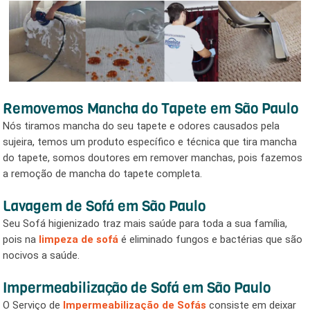
O serviço de "lavagem a seco", é um tipo de lavagem ecológica,
pois é ideal nos momentos de racionamento ou escassez de
água, pois utiliza pouca água, mesmo sendo termo Lavagem a
seco vai um pouco de água, só para ajudar a espalhar os
produtos concentrados -
Higienização de Sofá São Paulo
-
Aproveite Solicite um Orçamento Hoje Mesmo !
REMOVEMOS MANCHA DO TAPETE
EM SÃO PAULO
Nós tiramos mancha do seu tapete e odores causados pela
sujeira, temos um produto específico e técnica que tira mancha
do tapete, somos doutores em remover manchas, pois
fazemos a remoção de mancha do tapete completa.
LAVAGEM DE SOFÁ EM SÃO PAULO
Seu Sofá higienizado traz mais saúde para toda a sua família,
pois na
limpeza de sofá
é eliminado fungos e bactérias que
são nocivos a saúde.