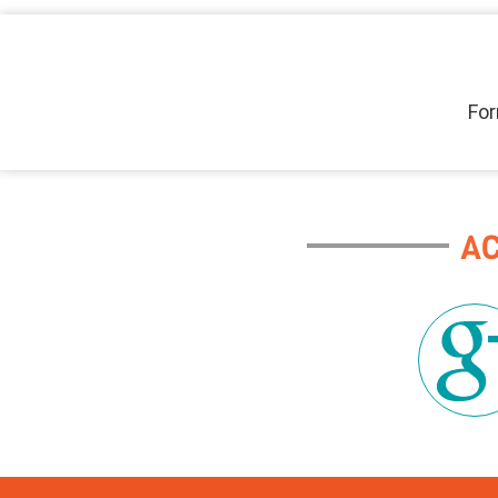
For
A