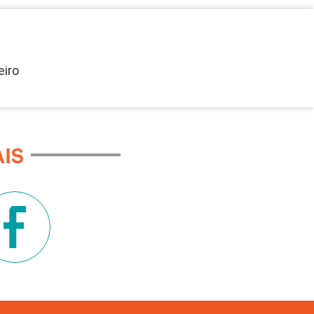
eiro
IS