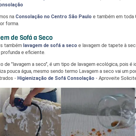
onsolação
mos na
Consolação
no Centro São Paulo
e também em toda G
or forma.
em de Sofá a Seco
os também
lavagem de sofá a seco
e lavagem de tapete à seco
 profunda e eficiente.
ço de "lavagem a seco", é um tipo de lavagem ecológica, pois 
iliza pouca água, mesmo sendo termo Lavagem a seco vai um pouc
trados -
Higienização de Sofá Consolação
- Aproveite Solic