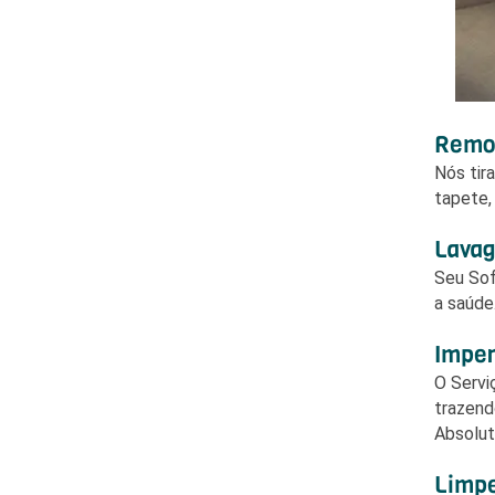
Remov
Nós tir
tapete,
Lavag
Seu Sof
a saúde
Imper
O Serv
trazend
Absolut
Limpe