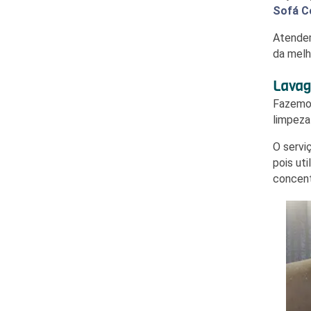
Sofá C
Atende
da melh
Lavag
Fazem
limpeza
O servi
pois ut
concen