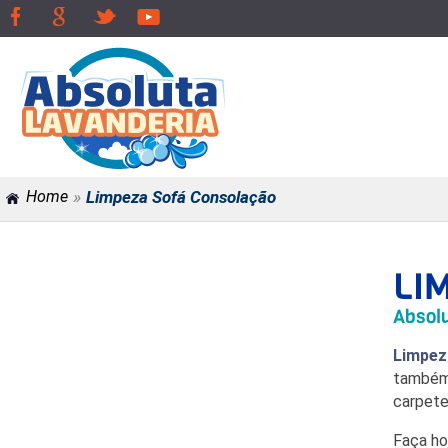
»
Home
Limpeza Sofá Consolação
LI
Absolu
Limpez
também 
carpete
Faça h