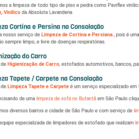
mos a limpeza de todo tipo de piso e pedra como Paviflex vinílico
, Vinílico
da Absoluta Lavanderia
za Cortina e Persina na Consolação
a nosso serviço de
Limpeza de Cortina e Persiana
, pois é um
io sempre limpo, e livre de doenças respiratórias.
nização do Carro
o de
Higienização de Carro
, estofados automotivos, bancos, pai
za Tapete / Carpete na Consolação
o de
Limpeza Tapete e Carpete
é um serviço especializado em ti
ecisando de uma
limpeza de sofá no Butantã
em São Paulo clique
os diversos bairros e cidade de São Paulo e com serviço de
li
quipe especializada de limpadores de estofado que realizam
l