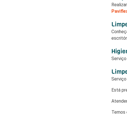
Realiza
Paviflex
Limpe
Conheç
escritór
Higie
Serviç
Limpe
Serviç
Está pr
Atendem
Temos e