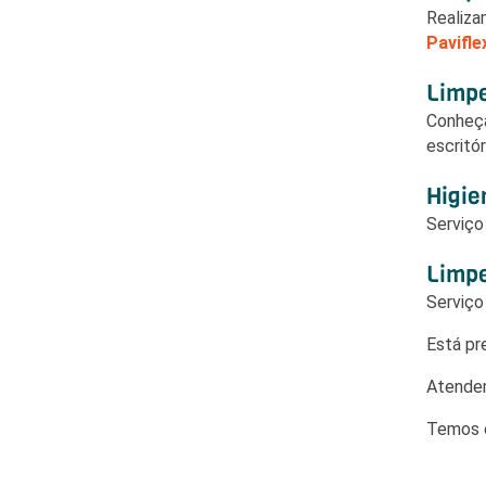
Realiza
Paviflex
Limpe
Conheç
escritór
Higie
Serviç
Limpe
Serviç
Está pr
Atendem
Temos e