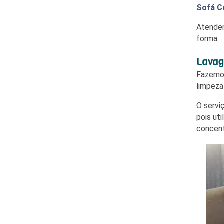
Sofá C
Atend
forma.
Lavag
Fazem
limpeza
O servi
pois ut
concen