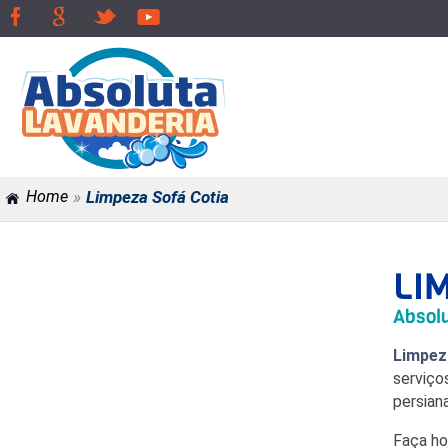
»
Home
Limpeza Sofá Cotia
LI
Absolu
Limpez
serviço
persian
Faça h