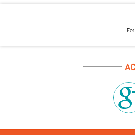
For
A