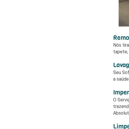
Remov
Nós tir
tapete,
Lavag
Seu Sof
a saúde
Imper
O Serv
trazend
Absolut
Limpe