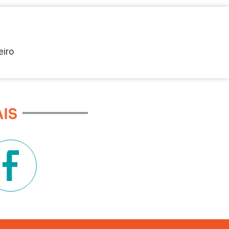
eiro
IS