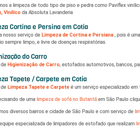
mos a limpeza de todo tipo de piso e pedra como Paviflex vinílico
, Vinílico
da Absoluta Lavanderia
za Cortina e Persina em Cotia
a nosso serviço de
Limpeza de Cortina e Persiana
, pois é um
io sempre limpo, e livre de doenças respiratórias.
nização do Carro
o de
Higienização de Carro
, estofados automotivos, bancos, pai
za Tapete / Carpete em Cotia
o de
Limpeza Tapete e Carpete
é um serviço especializado em ti
ecisando de uma
limpeza de sofá no Butantã
em São Paulo clique
os diversos bairros e cidade de São Paulo e com serviço de
li
quipe especializada de limpadores de estofado que realizam
l